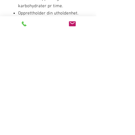
karbohydrater pr time.
Opprettholder din utholdenhet.
Hjelper deg med riktig
væskebalanse.
Bevist seg gjennom verdens
tøffeste ritt.
Lett og frisk smak.
Egnet for vegetarianere og
veganere.
Innehold pr 100gr
Energi (kj/kcal) 1598/376
Fett(g) 0
Mettet fett (g) 0
Karbohydrater (g) 94
derav sukker (g) 40
Kostfiber (g) 0
Protein (g) 0