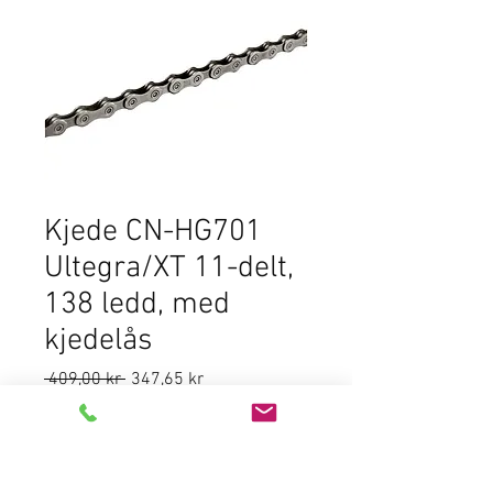
Kjede CN-HG701
Ultegra/XT 11-delt,
138 ledd, med
kjedelås
Regular
Sale
 409,00 kr 
347,65 kr
Price
Price
Quantity
*