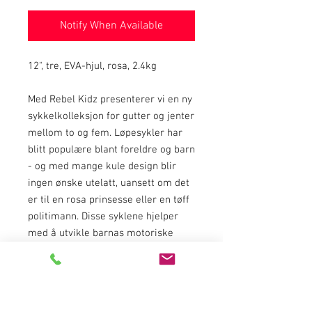
Notify When Available
12", tre, EVA-hjul, rosa, 2.4kg
Med Rebel Kidz presenterer vi en ny
sykkelkolleksjon for gutter og jenter
mellom to og fem. Løpesykler har
blitt populære blant foreldre og barn
- og med mange kule design blir
ingen ønske utelatt, uansett om det
er til en rosa prinsesse eller en tøff
politimann. Disse syklene hjelper
med å utvikle barnas motoriske
ferdigheter og følelse av balanse.
Det blir en enklere overgang til en
pedalsykkel uten behov for
opplæring med støttehjul. Å ta med