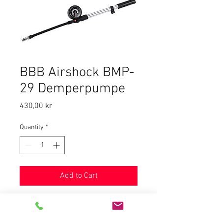
BBB Airshock BMP-
29 Demperpumpe
Price
430,00 kr
Quantity
*
Add to Cart
Pumpe for dempegafler og
bakdemere med bilventil. Nøyaktig