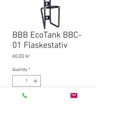
BBB EcoTank BBC-
01 Flaskestativ
Price
60,00 kr
Quantity
*
Add to Cart
Rimelig og solid standard
flaskeholder i lakkert aluminium.
Matt sort