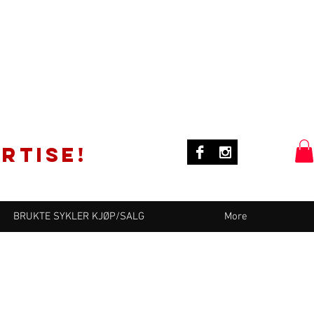
rtise!
BRUKTE SYKLER KJØP/SALG
More