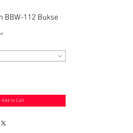
ch BBW-112 Bukse
Sale
kr
Price
Add to Cart