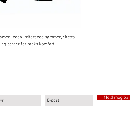
damer, ingen irriterende sømmer, ekstra
ding sørger for maks komfort.
MELD DEG PÅ LARSEN SPORTS NYHETSBREV
Meld meg på!
Sport: Sykler, sykkelutleie, sportsutstyr og sykkelservice i