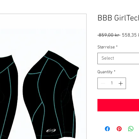
BBB GirlTe
Regular
 859,00 kr 
558,35 
Price
Størrelse
*
Select
Quantity
*