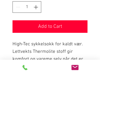
Add to Cart
High-Tec sykkelsokk for kaldt vær.
Lettvekts Thermolite stoff gir
komfort og vareme selv når det er
vått.
Elastisk midtparti for perfekt
passform på føttene.
Åpne ribber i øverste del av sokken
gjør at fuktighet blir transportert
vekk kjapt og effektivt.
God stretch over anklene, som gjør
at sokkene ikke krøller seg selv om
du bøyer ankelen.
Forsterket hæl og tå parti for ekstra