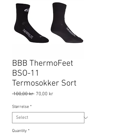
BBB ThermoFeet
BSO-11
Termosokker Sort
Regular
Sale
 100,00 kr 
70,00 kr
Price
Price
Størrelse
*
Quantity
*