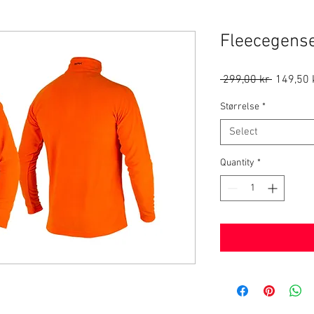
Fleecegense
Regular
 299,00 kr 
149,50 
Price
Størrelse
*
Select
Quantity
*