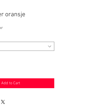
r oransje
Sale
kr
Price
Add to Cart