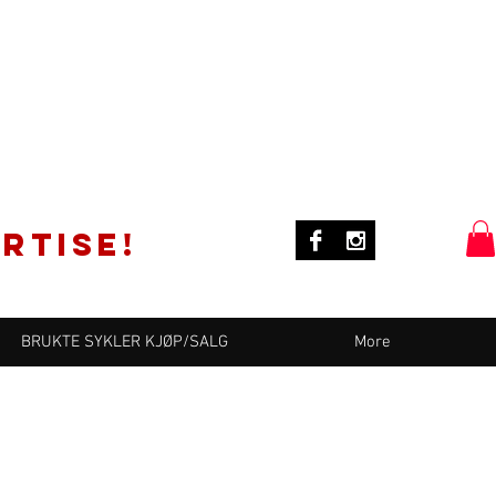
rtise!
BRUKTE SYKLER KJØP/SALG
More