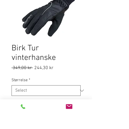
Birk Tur
vinterhanske
Regular
Sale
 349,00 kr 
244,30 kr
Price
Price
Størrelse
*
Quantity
*