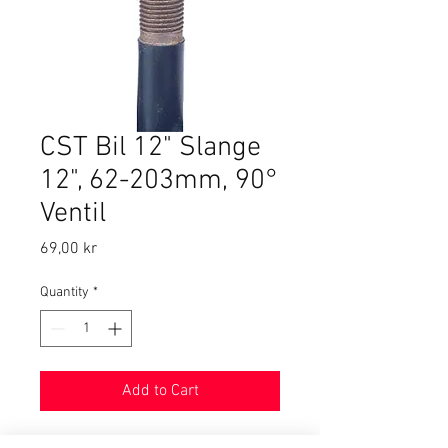
CST Bil 12" Slange
12", 62-203mm, 90°
Ventil
Price
69,00 kr
Quantity
*
Add to Cart