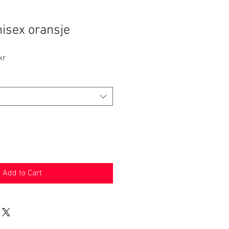
isex oransje
Sale
kr
Price
Add to Cart