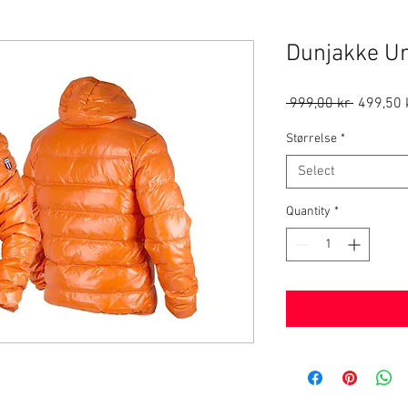
Dunjakke Un
Regular
 999,00 kr 
499,50 
Price
Størrelse
*
Select
Quantity
*