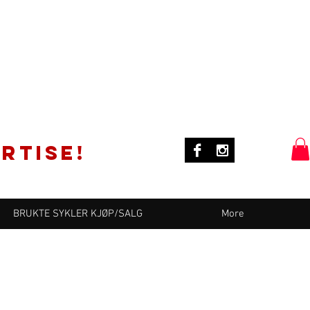
rtise!
BRUKTE SYKLER KJØP/SALG
More