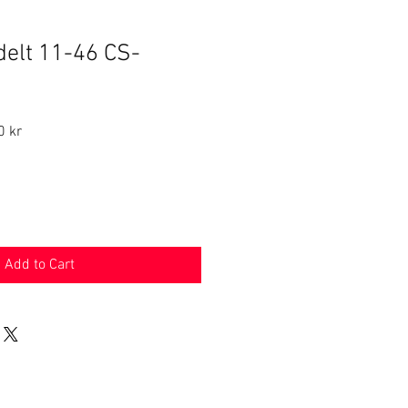
delt 11-46 CS-
r
Sale
0 kr
Price
Add to Cart