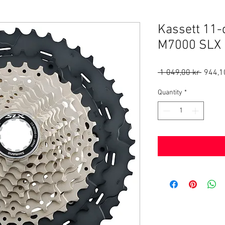
Kassett 11-
M7000 SLX
Regula
 1 049,00 kr 
944,1
Price
Quantity
*