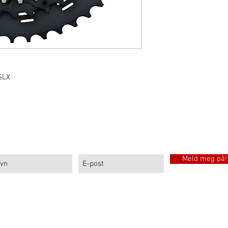
SLX
MELD DEG PÅ LARSEN SPORTS NYHETSBREV
Meld meg på!
Sport: Sykler, sykkelutleie, sportsutstyr og sykkelservice i
© 2024 by Poppydesign