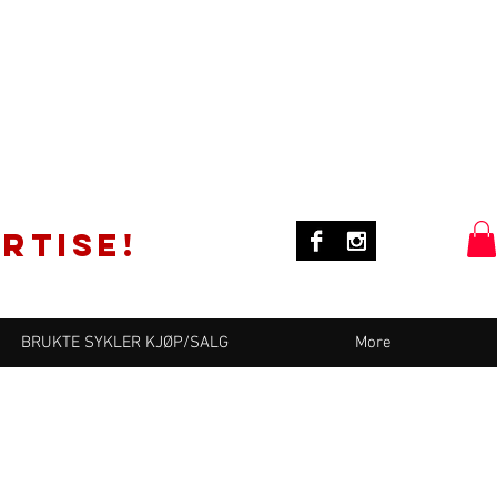
rtise!
BRUKTE SYKLER KJØP/SALG
More