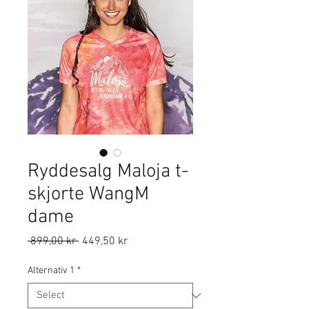
Ryddesalg Maloja t-
skjorte WangM
dame
Regular
Sale
 899,00 kr 
449,50 kr
Price
Price
Alternativ 1
*