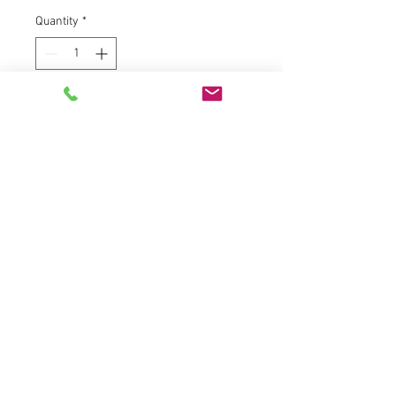
Quantity
*
Add to Cart
Lett og behagelig multisport t-
skjorte, med kult utseende. Quick-
dry materiale som puster godt og
UV beskyttelse. Perfekt til både
joggetur og fine fjellturer om
sommeren.
Materiale: 100% polyester