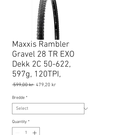
Maxxis Rambler
Gravel 28 TR EXO
Dekk 2C 50-622,
597g, 120TPI,
Regular
Sale
 599,00 kr 
479,20 kr
Price
Price
Bredde
*
Quantity
*