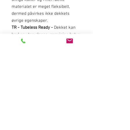
materialet er meget fleksibelt,
dermed påvirkes ikke dekkets
øvrige egenskaper.
TR - Tubeless Ready -
Dekket kan
brukes uten slange, som igjen betyr
at du trygt kan senke luftrykket og
få bedre grep. Kan kun brukes på
hjul som er beregnet på eller
ombygget til å være kompatibelt
med slangeløst oppsett.
2C - Dual Compound
- To
gummiblandinger fordelt på dekket
for å oppnå lavere rullemotstand og
bedre grep i svinger. Brukes på
utvalgte landeveis- og MTB dekk.
TPI - Treads Per Inch
- Jo lavere tall,
jo mer gummi og dermed høyere
vekt og bedre beskyttelse mot