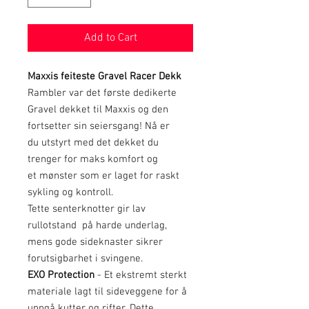
Add to Cart
Maxxis feiteste Gravel Racer Dekk
Rambler var det første dedikerte
Gravel dekket til Maxxis og den
fortsetter sin seiersgang! Nå er
du utstyrt med det dekket du
trenger for maks komfort og
et mønster som er laget for raskt
sykling og kontroll.
Tette senterknotter gir lav
rullotstand på harde underlag,
mens gode sideknaster sikrer
forutsigbarhet i svingene.
EXO Protection
- Et ekstremt sterkt
materiale lagt til sideveggene for å
unngå kutter og rifter. Dette