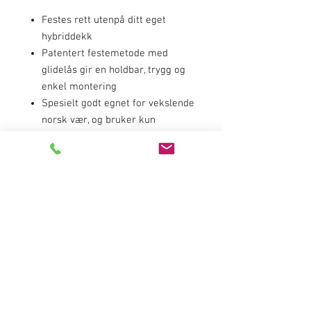
Festes rett utenpå ditt eget
hybriddekk
Patentert festemetode med
glidelås gir en holdbar, trygg og
enkel montering
Spesielt godt egnet for vekslende
norsk vær, og bruker kun
holdbare komponenter
Unngå dårlig veigrep, høy
rullemotstand og støy når du
sykler med piggdekk unødvendig
på asfalt.
Med reTyre trenger du ikke
planlegge for morgenfrost, kalde
høstdager eller sporadisk
snøfall.
Spesielt utviklede glidelåser -
like sterke som på offshore