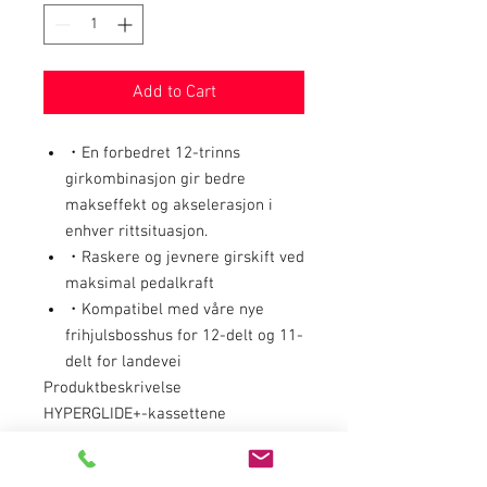
Add to Cart
・En forbedret 12-trinns
girkombinasjon gir bedre
makseffekt og akselerasjon i
enhver rittsituasjon.
・Raskere og jevnere girskift ved
maksimal pedalkraft
・Kompatibel med våre nye
frihjulsbosshus for 12-delt og 11-
delt for landevei
Produktbeskrivelse
HYPERGLIDE+-kassettene
revolusjonerte giring i terrenget
med sine sømløse girskift opp og