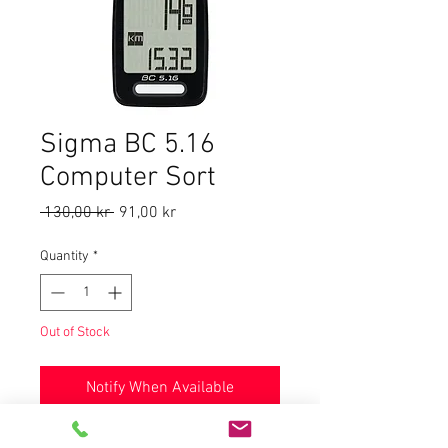
Sigma BC 5.16
Computer Sort
Regular
Sale
 130,00 kr 
91,00 kr
Price
Price
Quantity
*
Out of Stock
Notify When Available
Avstand km: Kilometer per