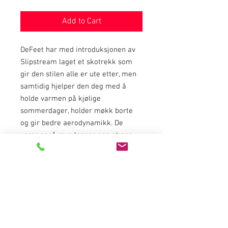
Add to Cart
DeFeet har med introduksjonen av 
Slipstream laget et skotrekk som 
gir den stilen alle er ute etter, men 
samtidig hjelper den deg med å 
holde varmen på kjølige 
sommerdager, holder møkk borte 
og gir bedre aerodynamikk. De 
varer også mye lenger enn et par 
bomullsokker og koster ikke mye 
mer.
Klassiske overtrekk som 
Slipstreams stammer tilbake til 80 
tallet da profesjonelle ryttere dro 
vanlige sokker over skoene. 