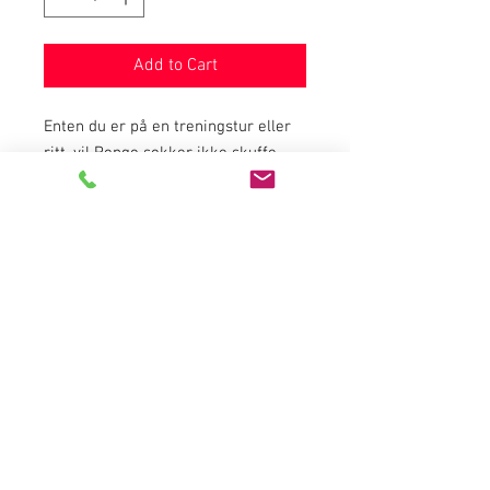
Add to Cart
Enten du er på en treningstur eller 
ritt, vil Pongo sokker ikke skuffe 
deg ! Disse sokkene har overlegen 
kvalitet og et kult utseende.  Pongo 
sokker er laget i Italia , og utformet 
i hjertet av London. 
Egenskaper
    6 tommers mansjett
    Teknisk øvre mesh
    Anti vri bånd 
    Overlegen stingtetthet for kvalitet 
og holdbarhet