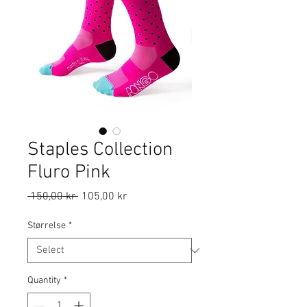
Staples Collection
Fluro Pink
Regular
Sale
 150,00 kr 
105,00 kr
Price
Price
Størrelse
*
Quantity
*