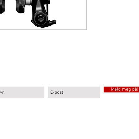
MELD DEG PÅ LARSEN SPORTS NYHETSBREV
Meld meg på!
Sport: Sykler, sykkelutleie, sportsutstyr og sykkelservice i
© 2024 by Poppydesign