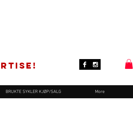
rtise!
BRUKTE SYKLER KJØP/SALG
More