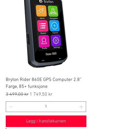
Bryton Rider 860E GPS Computer 2.8"
Farge, 85+ funksjone
Regular Price
Sale Price
3 499,00 kr
1 749,50 kr
Legg i handlekurven