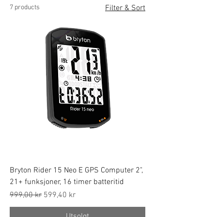
7 products
Filter & Sort
Bryton Rider 15 Neo E GPS Computer 2",
21+ funksjoner, 16 timer batteritid
Regular Price
Sale Price
999,00 kr
599,40 kr
Utsolgt