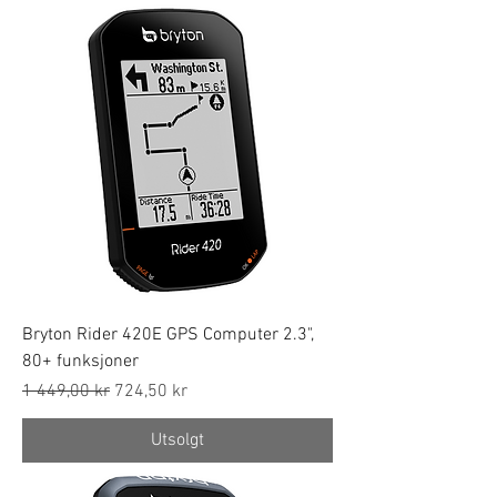
Bryton Rider 420E GPS Computer 2.3",
80+ funksjoner
Regular Price
Sale Price
1 449,00 kr
724,50 kr
Utsolgt