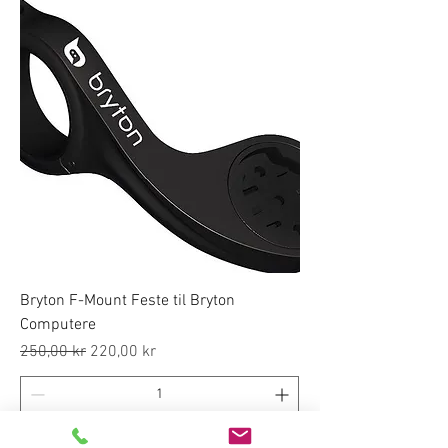
Bryton F-Mount Feste til Bryton
Computere
Regular Price
Sale Price
250,00 kr
220,00 kr
Legg i handlekurven