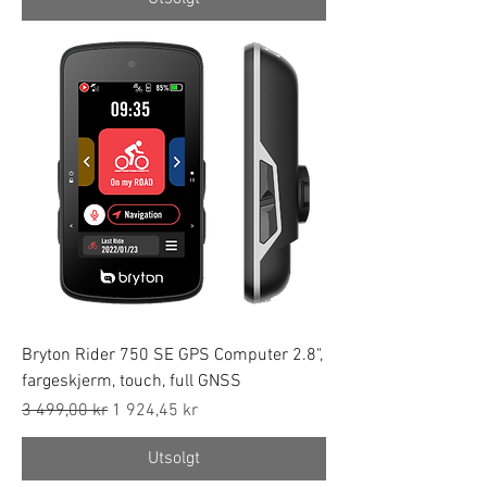
Bryton Rider 750 SE GPS Computer 2.8",
fargeskjerm, touch, full GNSS
Regular Price
Sale Price
3 499,00 kr
1 924,45 kr
Utsolgt