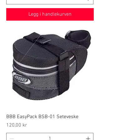
Legg i handlekurven
BBB EasyPack BSB-01 Seteveske
Price
120,00 kr