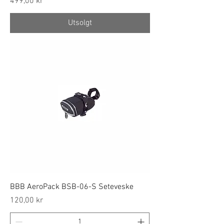
Price
499,00 kr
Utsolgt
BBB AeroPack BSB-06-S Seteveske
Price
120,00 kr