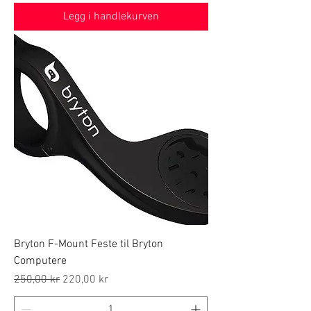
Legg i handlekurven
Bryton F-Mount Feste til Bryton
Computere
Regular Price
Sale Price
250,00 kr
220,00 kr