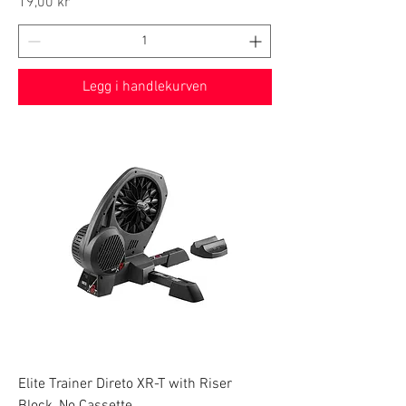
Price
19,00 kr
Legg i handlekurven
Elite Trainer Direto XR-T with Riser