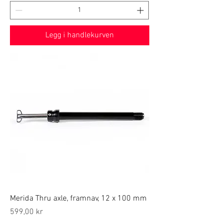
Legg i handlekurven
Merida Thru axle, framnav, 12 x 100 mm
Price
599,00 kr