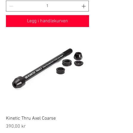
Legg i handlekurven
Kinetic Thru Axel Coarse
Price
390,00 kr