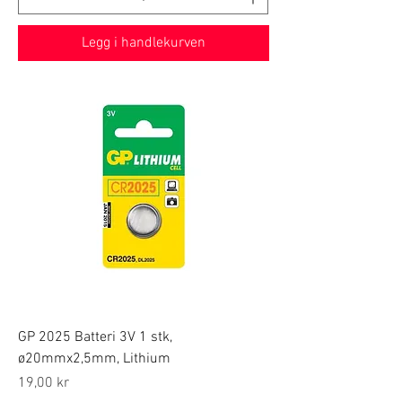
Legg i handlekurven
GP 2025 Batteri 3V 1 stk,
ø20mmx2,5mm, Lithium
Price
19,00 kr