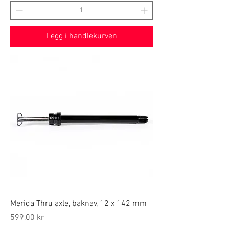
Legg i handlekurven
Merida Thru axle, baknav, 12 x 142 mm
Price
599,00 kr