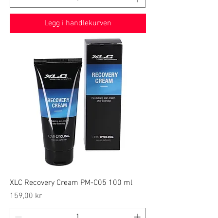
Legg i handlekurven
XLC Recovery Cream PM-C05 100 ml
Price
159,00 kr