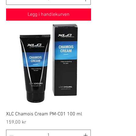
Legg i handlekurven
XLC Chamois Cream PM-C01 100 ml
Price
159,00 kr